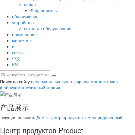
сплав
Ферроникель
обнаружение
устройство
выставка оборудования
применение
маркетинг
и
связь
中文
EN
Поиск по сайту
цена магнезиального кирпича
магнезитовая
фабрика
магнезитовый кирпич
产品展示
текущая позиция:
Дом
>
Центр продуктов
>
Неопределенный
Центр продуктов
Product