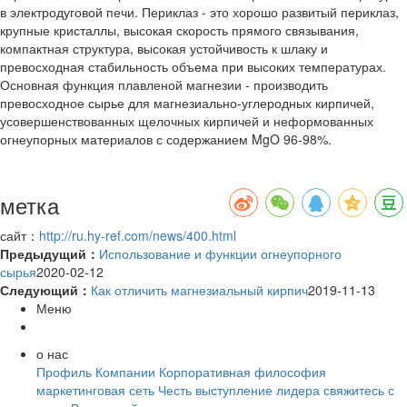
в электродуговой печи. Периклаз - это хорошо развитый периклаз,
крупные кристаллы, высокая скорость прямого связывания,
компактная структура, высокая устойчивость к шлаку и
превосходная стабильность объема при высоких температурах.
Основная функция плавленой магнезии - производить
превосходное сырье для магнезиально-углеродных кирпичей,
усовершенствованных щелочных кирпичей и неформованных
огнеупорных материалов с содержанием MgO 96-98%.
метка
сайт：
http://ru.hy-ref.com/news/400.html
Предыдущий：
Использование и функции огнеупорного
сырья
2020-02-12
Следующий：
Как отличить магнезиальный кирпич
2019-11-13
Меню
о нас
Профиль Компании
Корпоративная философия
маркетинговая сеть
Честь
выступление лидера
свяжитесь с