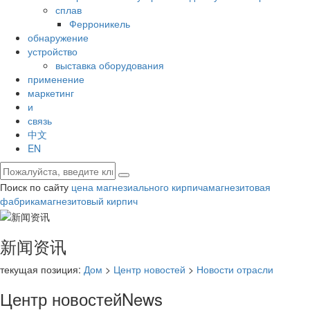
сплав
Ферроникель
обнаружение
устройство
выставка оборудования
применение
маркетинг
и
связь
中文
EN
Поиск по сайту
цена магнезиального кирпича
магнезитовая
фабрика
магнезитовый кирпич
新闻资讯
текущая позиция:
Дом
>
Центр новостей
>
Новости отрасли
Центр новостей
News